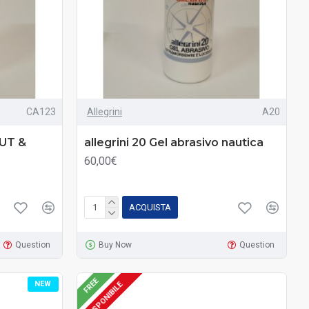
CA123
Allegrini
A20
CUT &
allegrini 20 Gel abrasivo nautica
60,00€
ACQUISTA
Question
Buy Now
Question
FREE
NEW
DISPONIBILE