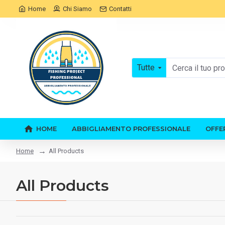
Home
Chi Siamo
Contatti
Tutte
HOME
ABBIGLIAMENTO PROFESSIONALE
OFFE
All Products
Home
All Products