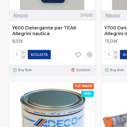
Allegrini
DY600
Allegrini
Y600 Detergente per TEAK
Y700 Det
Allegrini nautica
Allegrini 
8,05€
19,04€
ACQUISTA
A
Buy Now
Question
Buy Now
TOP BRAND
NEW