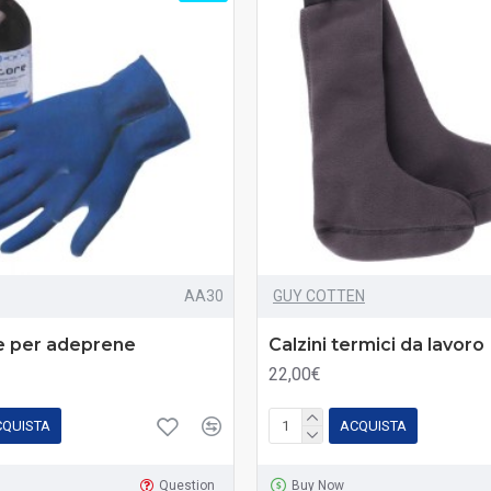
AA30
GUY COTTEN
e per adeprene
Calzini termici da lavoro
22,00€
CQUISTA
ACQUISTA
Question
Buy Now