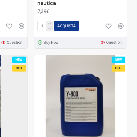
nautica
7,39€
ACQUISTA
Question
Buy Now
Question
NEW
NEW
HOT
HOT