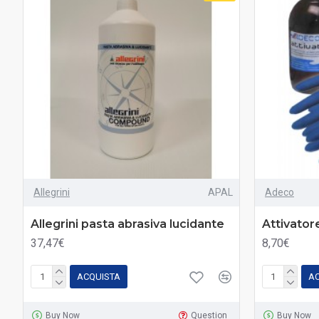
Allegrini
APAL
Adeco
Allegrini pasta abrasiva lucidante
Attivator
37,47€
8,70€
ACQUISTA
A
Buy Now
Question
Buy Now