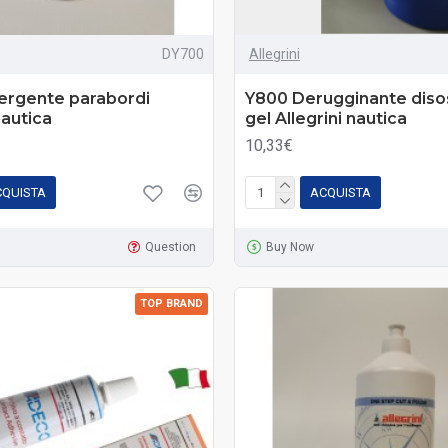
DY700
Allegrini
ergente parabordi
Y800 Derugginante diso
nautica
gel Allegrini nautica
10,33€
CQUISTA
ACQUISTA
Question
Buy Now
TOP BRAND