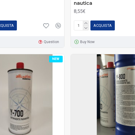
nautica
8,55€
CQUISTA
ACQUISTA
Question
Buy Now
NEW