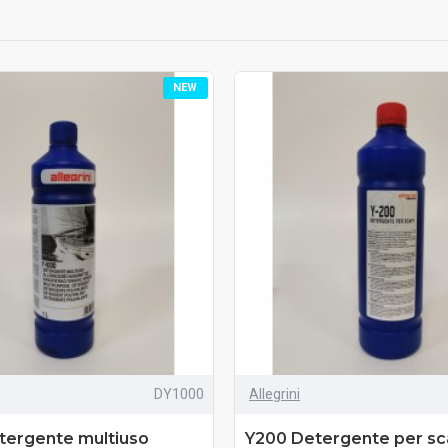
NEW
DY1000
Allegrini
tergente multiuso
Y200 Detergente per scaf