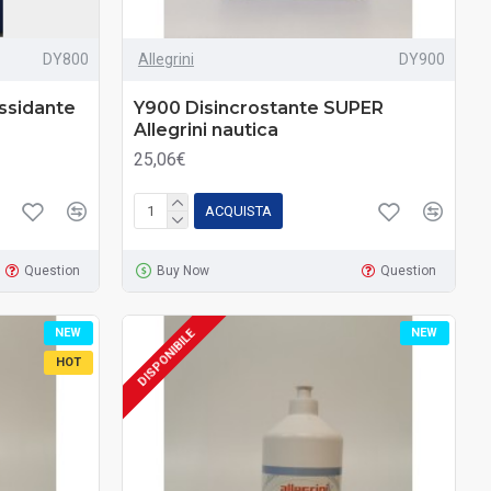
DY800
Allegrini
DY900
ssidante
Y900 Disincrostante SUPER
Allegrini nautica
25,06€
ACQUISTA
Question
Buy Now
Question
NEW
NEW
DISPONIBILE
HOT