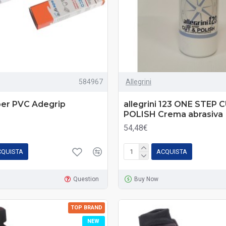
584967
Allegrini
per PVC Adegrip
allegrini 123 ONE STEP 
POLISH Crema abrasiva
54,48€
CQUISTA
ACQUISTA
Question
Buy Now
TOP BRAND
NEW