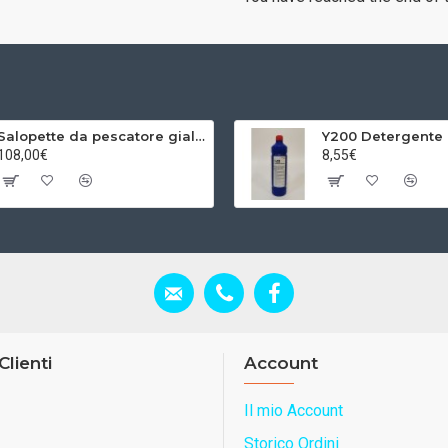
Salopette da pescatore giallo/blu
108,00€
8,55€
Clienti
Account
Il mio Account
Storico Ordini