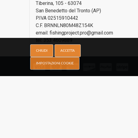
Tiberina, 105 - 63074
San Benedetto del Tronto (AP)
P.IVA 02515910442
C.F. BRNNLN80M48Z154K
email: fishingproject.pro@gmail.com
tel: 353 4609889
CHIUDI
ACCETTA
IMPOSTAZIONI COOKIE