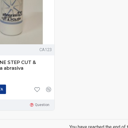
CA123
 ONE STEP CUT &
 abrasiva
TA
Question
You have reached the end of th