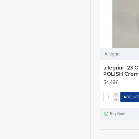
Allegrini
allegrini 123
POLISH Crema
54,48€
ACQUIS
Buy Now