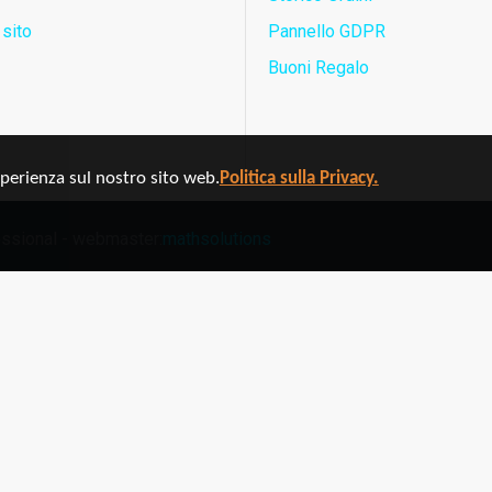
sito
Pannello GDPR
Buoni Regalo
sperienza sul nostro sito web.
Politica sulla Privacy.
ofessional - webmaster:
mathsolutions