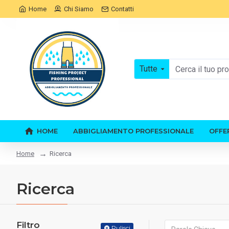
Home
Chi Siamo
Contatti
Tutte
HOME
ABBIGLIAMENTO PROFESSIONALE
OFFE
Ricerca
Home
Ricerca
Filtro
Pulisci