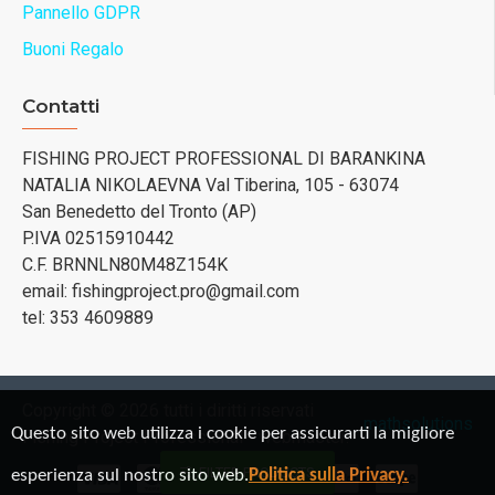
Pannello GDPR
Buoni Regalo
Contatti
FISHING PROJECT PROFESSIONAL DI BARANKINA
NATALIA NIKOLAEVNA Val Tiberina, 105 - 63074
San Benedetto del Tronto (AP)
P.IVA 02515910442
C.F. BRNNLN80M48Z154K
email: fishingproject.pro@gmail.com
tel: 353 4609889
Copyright © 2026 tutti i diritti riservati
mathsolutions
Questo sito web utilizza i cookie per assicurarti la migliore
Fishing Project Professional - webmaster:
FILTER PRODUCTS
esperienza sul nostro sito web.
Politica sulla Privacy.