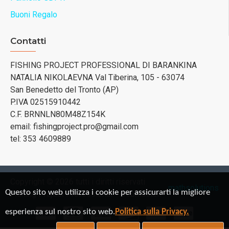
Buoni Regalo
Contatti
FISHING PROJECT PROFESSIONAL DI BARANKINA
NATALIA NIKOLAEVNA Val Tiberina, 105 - 63074
San Benedetto del Tronto (AP)
P.IVA 02515910442
C.F. BRNNLN80M48Z154K
email: fishingproject.pro@gmail.com
tel: 353 4609889
Copyright © 2026 tutti i diritti riservati
mathsolutions
Questo sito web utilizza i cookie per assicurarti la migliore
Fishing Project Professional - webmaster:
esperienza sul nostro sito web.
Politica sulla Privacy.