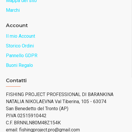
Mappa del sito
Marchi
Account
Il mio Account
Storico Ordini
Pannello GDPR
Buoni Regalo
Contatti
FISHING PROJECT PROFESSIONAL DI BARANKINA
NATALIA NIKOLAEVNA Val Tiberina, 105 - 63074
San Benedetto del Tronto (AP)
P.IVA 02515910442
C.F. BRNNLN80M48Z154K
email: fishingproject.pro@gmail.com