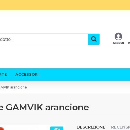
Accedi
R
RTE
ACCESSORI
AMVIK arancione
le GAMVIK arancione
DESCRIZIONE
RECENSI
NEW