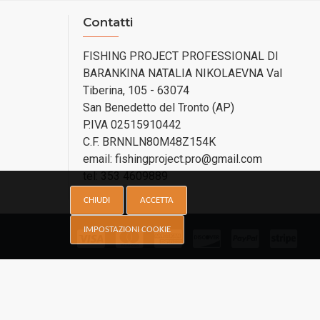
Contatti
FISHING PROJECT PROFESSIONAL DI
BARANKINA NATALIA NIKOLAEVNA Val
Tiberina, 105 - 63074
San Benedetto del Tronto (AP)
P.IVA 02515910442
C.F. BRNNLN80M48Z154K
email: fishingproject.pro@gmail.com
tel: 353 4609889
CHIUDI
ACCETTA
IMPOSTAZIONI COOKIE