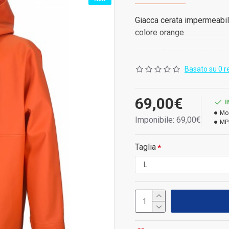
Giacca cerata impermeabil
colore orange
• comoda chiusura doppia 
Basato su 0 r
• polsini elastici con bott
• cappuccio regolabile e la
69,00€
I
Mo
Imponibile: 69,00€
MP
Taglia