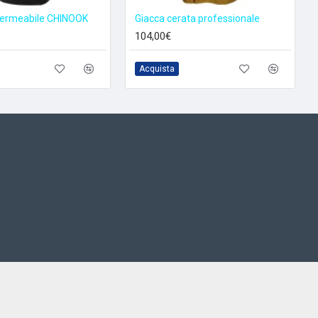
permeabile CHINOOK
Giacca cerata professionale
104,00€
Acquista