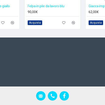
 giallo
Felpa in pile da lavoro blu
Giacca im
90,00€
62,00€
Acquista
Acquista