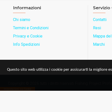
Informazioni
Servizio 
Chi siamo
Contatti
Termini e Condizioni
Resi
Privacy e Cookie
Mappa del 
Info Spedizioni
Marchi
Questo sito web utilizza i cookie per assicurarti la migliore e
Copyright © 2026 tutti i diritti riservati Fishing Project Pr
Impostazioni sui Cookie