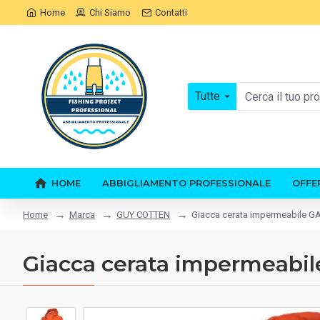
Home
Chi Siamo
Contatti
Tutte
HOME
ABBIGLIAMENTO PROFESSIONALE
OFFE
Marca
GUY COTTEN
Giacca cerata impermeabile G
Home
Giacca cerata impermeabi