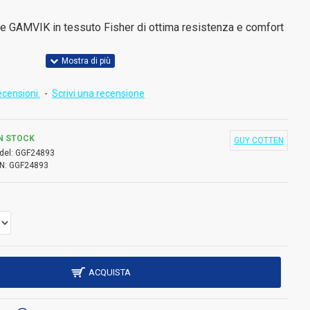
e GAMVIK in tessuto Fisher di ottima resistenza e comfort
con la cerniera e bottoni a pressione
ecensioni.
-
Scrivi una recensione
one a pressione
 visiera
N STOCK
GUY COTTEN
del:
GGF24893
N:
GGF24893
ACQUISTA