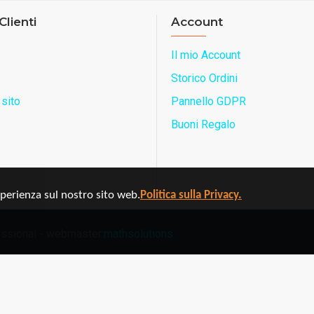
Clienti
Account
Il mio Account
Storico Ordini
sito
Pannello GDPR
Buoni Regalo
sperienza sul nostro sito web.
Politica sulla Privacy.
ofessional - webmaster:
mathsolutions