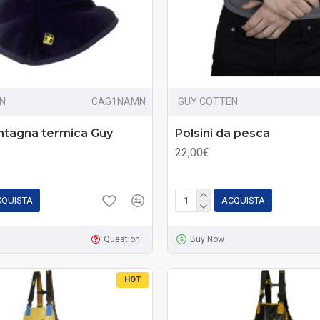
N
CAG1NAMN
GUY COTTEN
tagna termica Guy
Polsini da pesca
22,00€
CQUISTA
ACQUISTA
Question
Buy Now
HOT