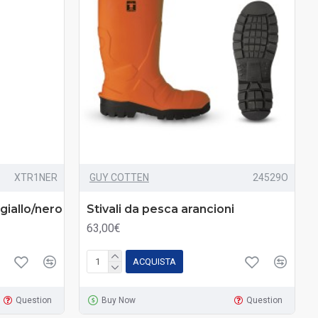
XTR1NER
GUY COTTEN
24529O
giallo/nero
Stivali da pesca arancioni
63,00€
ACQUISTA
Question
Buy Now
Question