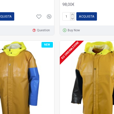
98,00€
CQUISTA
ACQUISTA
Question
Buy Now
SU ORDINAZIONE
NEW