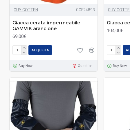
GUY COTTEN
GGF24893
GUY COTTE
Giacca cerata impermeabile
Giacca ce
GAMVIK arancione
104,00€
69,00€
ACQUISTA
A
Buy Now
Question
Buy Now