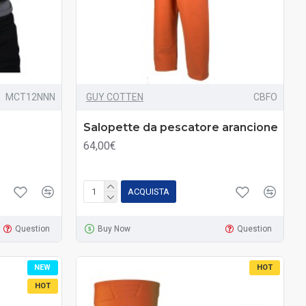
MCT12NNN
GUY COTTEN
CBFO
Salopette da pescatore arancione
64,00€
ACQUISTA
Question
Buy Now
Question
NEW
HOT
HOT