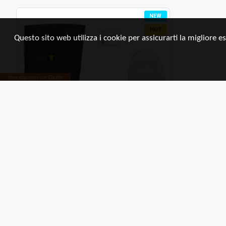
NEW
HOT
Questo sito web utilizza i cookie per assicurarti la migliore e
Impostazioni sui Cookie
GUY COTTEN
24529B
Stivali da pesca blu
63,00€