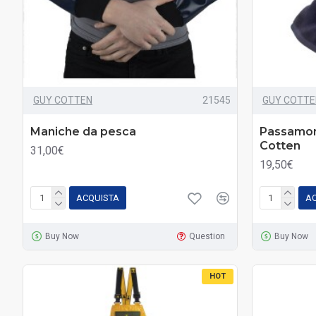
GUY COTTEN
21545
GUY COTTE
Maniche da pesca
Passamon
Cotten
31,00€
19,50€
ACQUISTA
A
Buy Now
Question
Buy Now
HOT