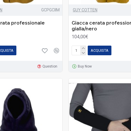
N
GCPGCIIM
GUY COTTEN
rata professionale
Giacca cerata professio
gialla/nero
104,00€
CQUISTA
ACQUISTA
Question
Buy Now