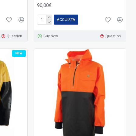
90,00€
ACQUISTA
Question
Buy Now
Question
NEW