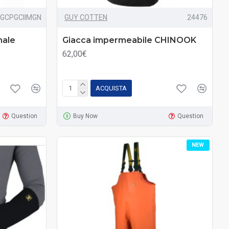
GCPGCIIMGN
GUY COTTEN
24476
nale
Giacca impermeabile CHINOOK
62,00€
ACQUISTA
Question
Buy Now
Question
NEW