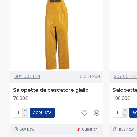
GUY COTTEN
CCL1EPJN
GUY COTTE
Salopette da pescatore giallo
Salopette
70,00€
108,00€
ACQUISTA
A
Buy Now
Question
Buy Now