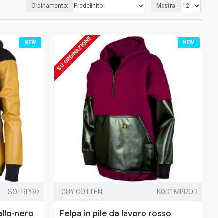
Ordinamento:
Mostra:
SU ORDINAZIONE
NEW
NEW
SOTRPRO
GUY COTTEN
KOD1MPROR
allo-nero
Felpa in pile da lavoro rosso