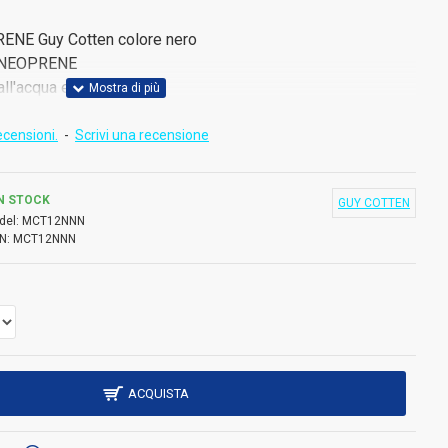
RENE Guy Cotten colore nero
co NEOPRENE
all'acqua e umidità
ento e protezione dal freddo
ecensioni.
-
Scrivi una recensione
N STOCK
GUY COTTEN
del:
MCT12NNN
N:
MCT12NNN
ACQUISTA