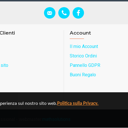
Clienti
Account
Il mio Account
Storico Ordini
sito
Pannello GDPR
Buoni Regalo
sperienza sul nostro sito web.
Politica sulla Privacy.
ofessional - webmaster:
mathsolutions