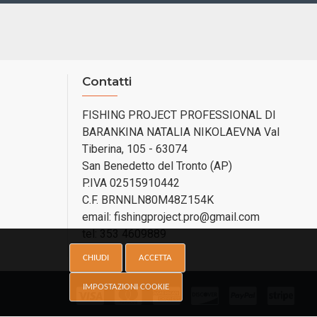
Contatti
FISHING PROJECT PROFESSIONAL DI
BARANKINA NATALIA NIKOLAEVNA Val
Tiberina, 105 - 63074
San Benedetto del Tronto (AP)
P.IVA 02515910442
C.F. BRNNLN80M48Z154K
email: fishingproject.pro@gmail.com
tel: 353 4609889
CHIUDI
ACCETTA
IMPOSTAZIONI COOKIE