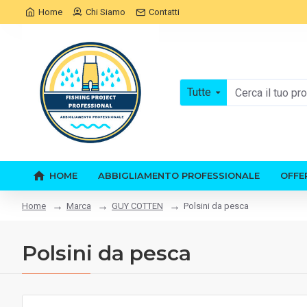
Home
Chi Siamo
Contatti
Tutte
HOME
ABBIGLIAMENTO PROFESSIONALE
OFFE
Marca
GUY COTTEN
Polsini da pesca
Home
Polsini da pesca