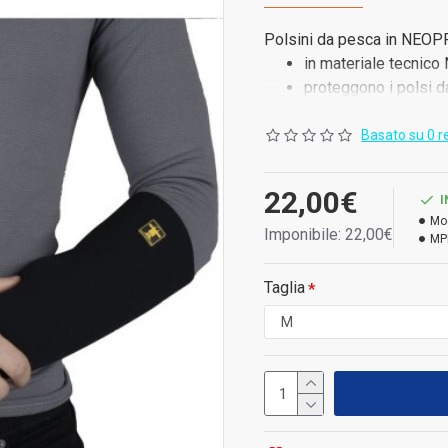
Polsini da pesca in NEOP
in materiale tecni
proteggono i polsi d
garantiscono isolam
Basato su 0 r
22,00€
I
Mo
Imponibile: 22,00€
MP
Taglia