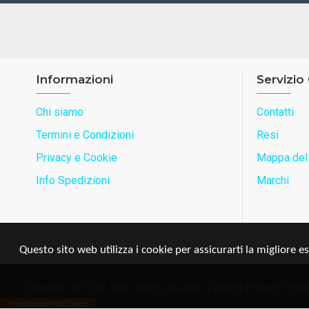
Informazioni
Servizio 
Chi siamo
Contatti
Termini e Condizioni
Resi
Privacy e Cookie
Mappa del 
Info Spedizioni
Marchi
Questo sito web utilizza i cookie per assicurarti la migliore e
Copyright © 2026 tutti i diritti riservati Fishing Project Pr
Impostazioni sui Cookie