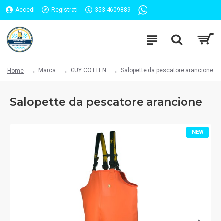
Accedi
Registrati
353 4609889
Marca
GUY COTTEN
Salopette da pescatore arancione
Home
Salopette da pescatore arancione
NEW