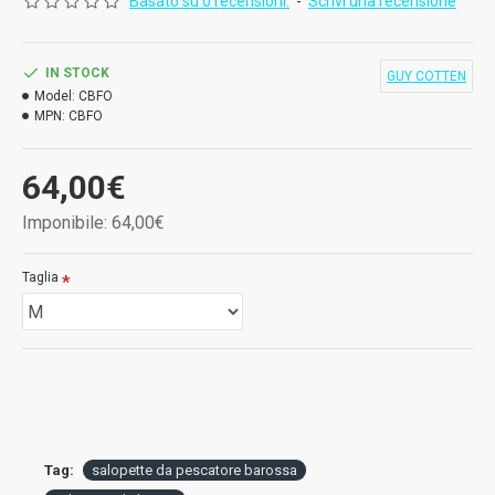
Basato su 0 recensioni.
-
Scrivi una recensione
IN STOCK
GUY COTTEN
Model:
CBFO
MPN:
CBFO
64,00€
Imponibile: 64,00€
Taglia
Tag:
salopette da pescatore barossa